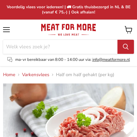
Voordelig vlees voor iedereen! | 🚛 Gratis thuisbezorgd in NL & BE
(vanaf € 75,-) | Ook afhalen!
Menu
Winke
bekijk
ma-vr bereikbaar van 8:00 - 14:00 uur via:
info@meatformore.nl
Home
Varkensvlees
Half om half gehakt (per kg)