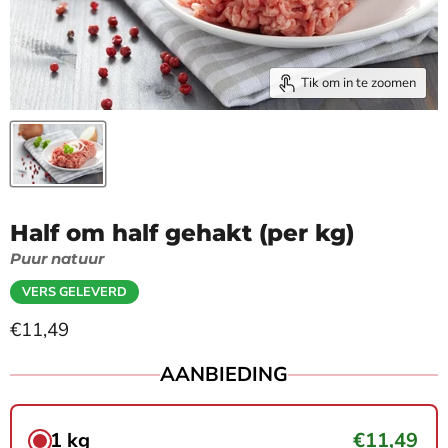
Tik om in te zoomen
Half om half gehakt (per kg)
Puur natuur
VERS GELEVERD
Huidige prijs
€11,49
AANBIEDING
1 kg
€11,49