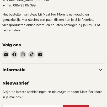
Email: Info@meatformore.nl
Tel: 085-21 05 099
Het bestellen van vlees bij Meat For More is eenvoudig en
gemakkelijk. Met slechts een paar klikken kun je al je favoriete
vleesproducten online bestellen en laten bezorgen bij jou thuis of
zelf afhalen.
Volg ons
Email
Vind
Vind
Vind
Vind
Meatformore.nl
ons
ons
ons
ons
op
op
op
op
Facebook
Instagram
TikTok
YouTube
Informatie
Nieuwsbrief
Altijd de laatste aanbiedingen en nieuwtjes rondom Meat For More
in je mailbox?