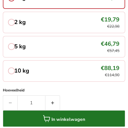
€19,79
2 kg
€22,98
€46,79
5 kg
€57,45
€88,19
10 kg
€114,90
Hoeveelheid
In winkelwagen